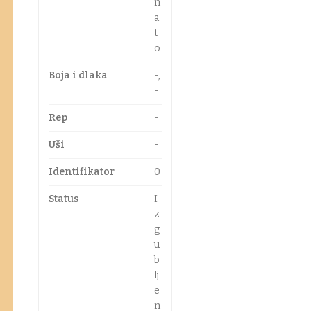
n
a
t
o
Boja i dlaka
-,
-
Rep
-
Uši
-
Identifikator
0
Status
I
z
g
u
b
lj
e
n