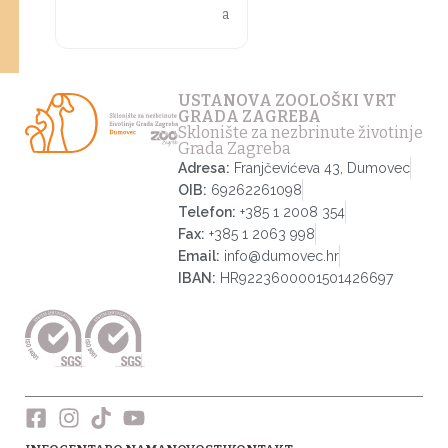
a
USTANOVA ZOOLOŠKI VRT
GRADA ZAGREBA
Sklonište za nezbrinute životinje
Grada Zagreba
Adresa:
Franjčevićeva 43, Dumovec
OIB:
69262261098
Telefon:
+385 1 2008 354
Fax:
+385 1 2063 998
Email:
info@dumovec.hr
IBAN:
HR9223600001501426697