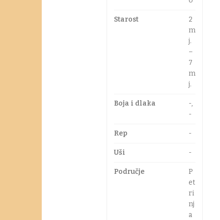
o
Starost
2
m
j.
–
7
m
j.
Boja i dlaka
-,
-
Rep
-
Uši
-
Područje
P
et
ri
nj
a