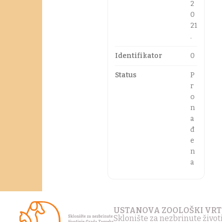
2
0
21
.
Identifikator
0
Status
P
r
o
n
a
đ
e
n
a
USTANOVA ZOOLOŠKI VRT
Sklonište za nezbrinute živo