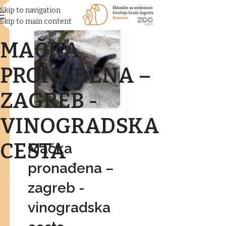
Skip to navigation
Skip to main content
MAČKA
PRONAĐENA –
ZAGREB -
VINOGRADSKA
CESTA
Mačka
pronađena –
zagreb -
vinogradska