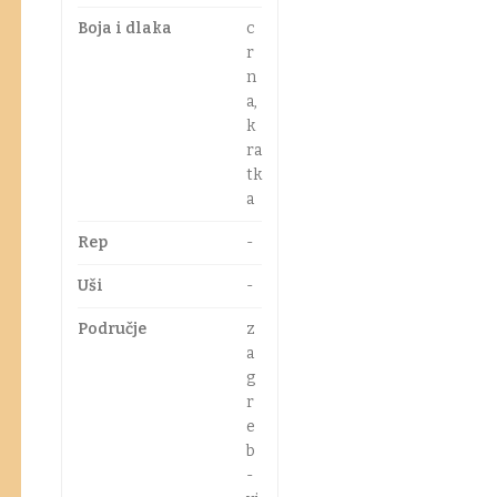
Boja i dlaka
c
r
n
a,
k
ra
tk
a
Rep
-
Uši
-
Područje
z
a
g
r
e
b
-