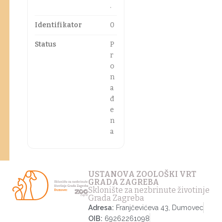
.
Identifikator
0
Status
P
r
o
n
a
đ
e
n
a
USTANOVA ZOOLOŠKI VRT
GRADA ZAGREBA
Sklonište za nezbrinute životinje
Grada Zagreba
Adresa:
Franjčevićeva 43, Dumovec
OIB:
69262261098