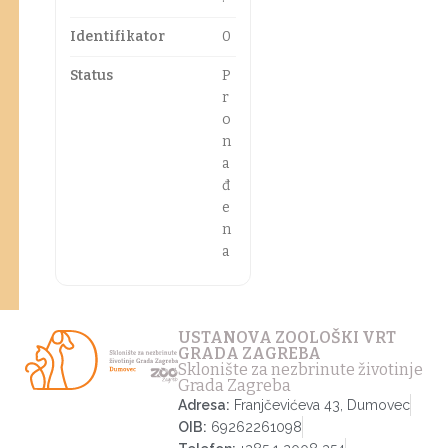
Identifikator
0
Status
P
r
o
n
a
đ
e
n
a
USTANOVA ZOOLOŠKI VRT
GRADA ZAGREBA
Sklonište za nezbrinute životinje
Grada Zagreba
Adresa:
Franjčevićeva 43, Dumovec
OIB:
69262261098