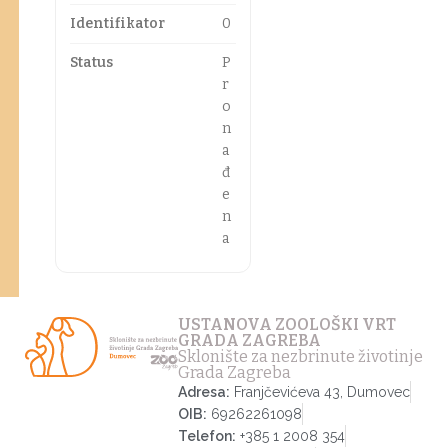
Identifikator
0
Status
P
r
o
n
a
đ
e
n
a
USTANOVA ZOOLOŠKI VRT
GRADA ZAGREBA
Sklonište za nezbrinute životinje
Grada Zagreba
Adresa:
Franjčevićeva 43, Dumovec
OIB:
69262261098
Telefon:
+385 1 2008 354