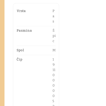
Vrsta
P
a
s
Pasmina
Š
pi
c
Spol
M
Čip
1
9
11
0
0
0
0
0
5