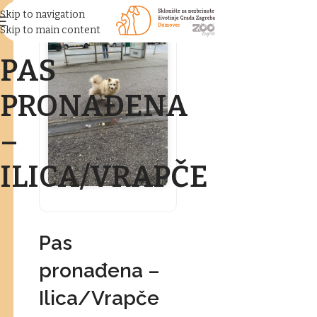
Skip to navigation
Skip to main content
PAS
PRONAĐENA
–
ILICA/VRAPČE
Pas
pronađena –
Ilica/Vrapče