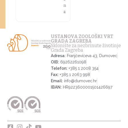
n
a
USTANOVA ZOOLOŠKI VRT
GRADA ZAGREBA
Sklonište za nezbrinute životinje
Grada Zagreba
Adresa:
Franjčevićeva 43, Dumovec
OIB:
69262261098
Telefon:
+385 1 2008 354
Fax:
+385 1 2063 998
Email:
info@dumovec.hr
IBAN:
HR9223600001501426697