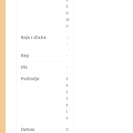
z
n
at
o
Boja i dlaka
-,
-
Rep
-
Uši
-
Područje
S
e
s
v
e
t
e
Datum
0