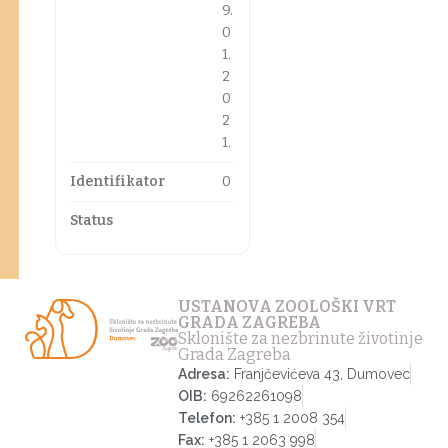
9.
0
1.
2
0
2
1.
Identifikator
0
Status
USTANOVA ZOOLOŠKI VRT
GRADA ZAGREBA
Sklonište za nezbrinute životinje
Grada Zagreba
Adresa:
Franjčevićeva 43, Dumovec
OIB:
69262261098
Telefon:
+385 1 2008 354
Fax:
+385 1 2063 998