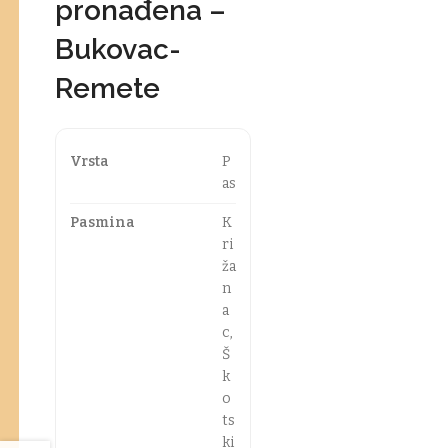
pronađena –
Bukovac-
Remete
Vrsta
P
as
Pasmina
K
ri
ža
n
a
c,
Š
k
o
ts
ki