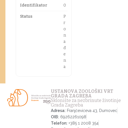
Identifikator
0
Status
P
r
o
n
a
đ
e
n
a
USTANOVA ZOOLOŠKI VRT
GRADA ZAGREBA
Sklonište za nezbrinute životinje
Grada Zagreba
Adresa:
Franjčevićeva 43, Dumovec
OIB:
69262261098
Telefon:
+385 1 2008 354