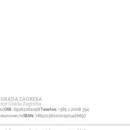
 GRADA ZAGREBA
tinje Grada Zagreba
ec
OIB:
69262261098
Telefon:
+385 1 2008 354
@dumovec.hr
IBAN:
HR9223600001501426697