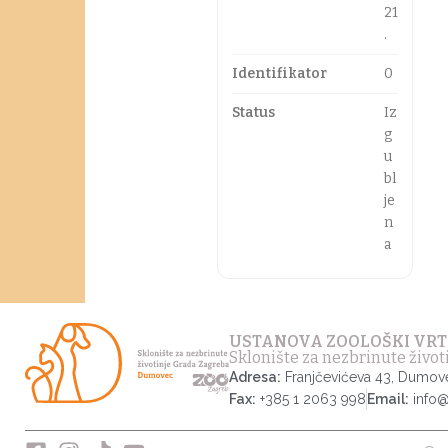
21
.
Identifikator
0
Status
Iz
g
u
bl
je
n
a
USTANOVA ZOOLOŠKI VRT
Sklonište za nezbrinute živo
Adresa:
Franjčevićeva 43, Dumov
Fax:
+385 1 2063 998
Email:
info