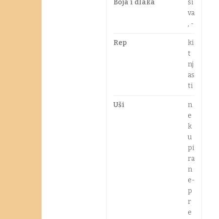
Boja i dlaka
si
va
, -
Rep
ki
t
nj
as
ti
Uši
n
e
k
u
pi
ra
n
e-
p
r
e