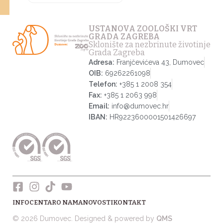
USTANOVA ZOOLOŠKI VRT
GRADA ZAGREBA
Sklonište za nezbrinute životinje
Grada Zagreba
Adresa:
Franjčevićeva 43, Dumovec
OIB:
69262261098
Telefon:
+385 1 2008 354
Fax:
+385 1 2063 998
Email:
info@dumovec.hr
IBAN:
HR9223600001501426697
INFOCENTAR
O NAMA
NOVOSTI
KONTAKT
© 2026 Dumovec. Designed & powered by
QMS