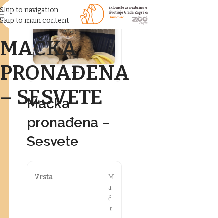
Skip to navigation
Skip to main content
MAČKA
PRONAĐENA
– SESVETE
Mačka
pronađena –
Sesvete
Vrsta
M
a
č
k