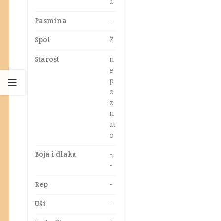
a
Pasmina
-
Spol
Ž
Starost
n
e
p
o
z
n
at
o
Boja i dlaka
-,
-
Rep
-
Uši
-