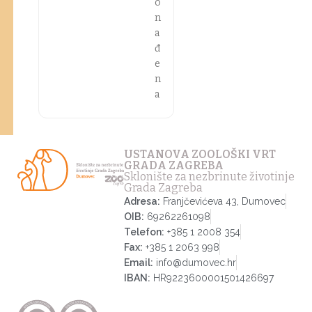
o
n
a
đ
e
n
a
USTANOVA ZOOLOŠKI VRT
GRADA ZAGREBA
Sklonište za nezbrinute životinje
Grada Zagreba
Adresa:
Franjčevićeva 43, Dumovec
OIB:
69262261098
Telefon:
+385 1 2008 354
Fax:
+385 1 2063 998
Email:
info@dumovec.hr
IBAN:
HR9223600001501426697