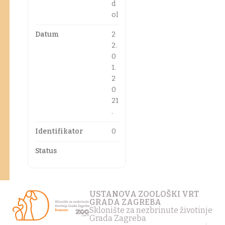
d
ol
Datum
2
2.
0
1.
2
0
21
.
Identifikator
0
Status
USTANOVA ZOOLOŠKI VRT
GRADA ZAGREBA
Sklonište za nezbrinute životinje
Grada Zagreba