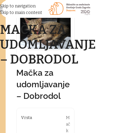
Skip to navigation
Skip to main content
MAČKA ZA
UDOMLJAVANJE
– DOBRODOL
Mačka za
udomljavanje
– Dobrodol
Vrsta
M
ač
k