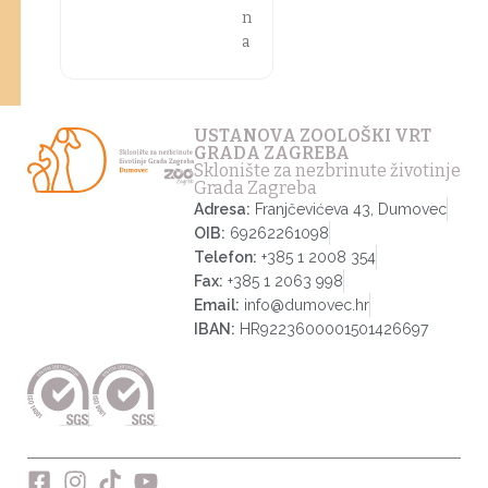
n
a
USTANOVA ZOOLOŠKI VRT
GRADA ZAGREBA
Sklonište za nezbrinute životinje
Grada Zagreba
Adresa:
Franjčevićeva 43, Dumovec
OIB:
69262261098
Telefon:
+385 1 2008 354
Fax:
+385 1 2063 998
Email:
info@dumovec.hr
IBAN:
HR9223600001501426697