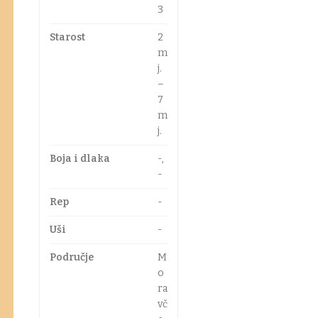
3
Starost
2
m
j.
–
7
m
j.
Boja i dlaka
-,
-
Rep
-
Uši
-
Područje
M
o
ra
vč