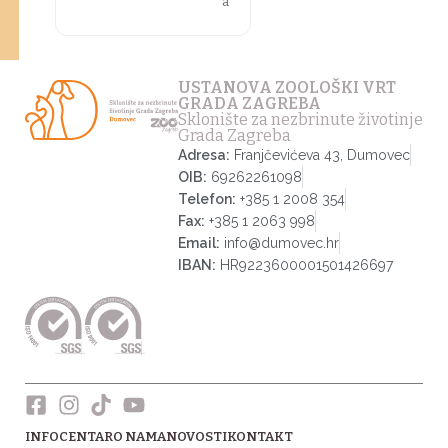
a
USTANOVA ZOOLOŠKI VRT
GRADA ZAGREBA
Sklonište za nezbrinute životinje
Grada Zagreba
Adresa:
Franjčevićeva 43, Dumovec
OIB:
69262261098
Telefon:
+385 1 2008 354
Fax:
+385 1 2063 998
Email:
info@dumovec.hr
IBAN:
HR9223600001501426697
INFOCENTAR
O NAMA
NOVOSTI
KONTAKT