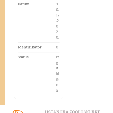
Datum
3
0.
12
.2
0
2
0.
Identifikator
0
Status
Iz
g
u
bl
je
n
a
USTANOVA ZOOLOŠKI VRT