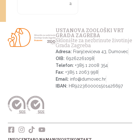
a
USTANOVA ZOOLOŠKI VRT
GRADA ZAGREBA
Sklonište za nezbrinute životinje
Grada Zagreba
Adresa:
Franjčevićeva 43, Dumovec
OIB:
69262261098
Telefon:
+385 1 2008 354
Fax:
+385 1 2063 998
Email:
info@dumovec.hr
IBAN:
HR9223600001501426697
INFOCENTAR
O NAMA
NOVOSTI
KONTAKT