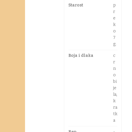
Starost
p
r
e
k
o
7
g.
Boja i dlaka
c
r
n
o
bi
je
la,
k
ra
tk
a
Rep
-