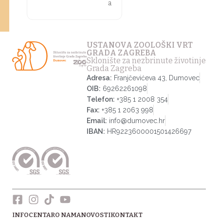
a
USTANOVA ZOOLOŠKI VRT
GRADA ZAGREBA
Sklonište za nezbrinute životinje
Grada Zagreba
Adresa:
Franjčevićeva 43, Dumovec
OIB:
69262261098
Telefon:
+385 1 2008 354
Fax:
+385 1 2063 998
Email:
info@dumovec.hr
IBAN:
HR9223600001501426697
INFOCENTAR
O NAMA
NOVOSTI
KONTAKT