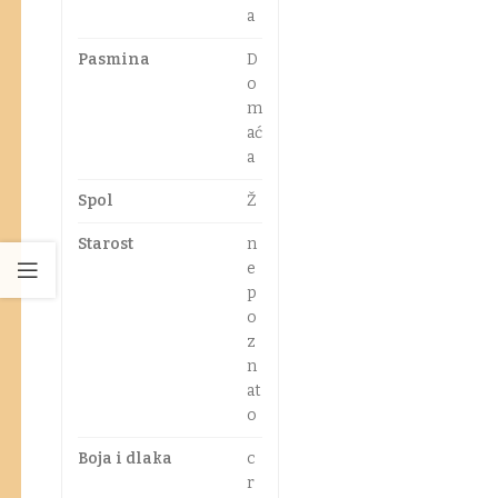
a
Pasmina
D
o
m
ać
a
Spol
Ž
Starost
n
e
p
o
z
n
at
o
Boja i dlaka
c
r