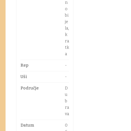
n
o
bi
je
la,
k
ra
tk
a
Rep
-
Uši
-
Područje
D
u
b
ra
va
Datum
0