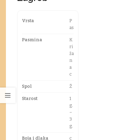
Vrsta
P
as
Pasmina
K
ri
ža
n
a
c
Spol
Ž
Starost
1
g.
–
3
g.
Boja i dlaka
c