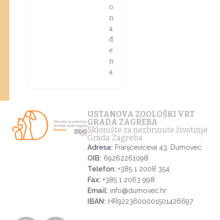
o
n
a
đ
e
n
a
USTANOVA ZOOLOŠKI VRT
GRADA ZAGREBA
Sklonište za nezbrinute životinje
Grada Zagreba
Adresa:
Franjčevićeva 43, Dumovec
OIB:
69262261098
Telefon:
+385 1 2008 354
Fax:
+385 1 2063 998
Email:
info@dumovec.hr
IBAN:
HR9223600001501426697