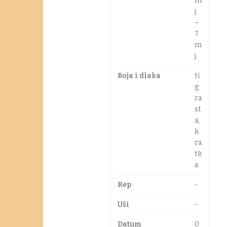
m
j.
–
7
m
j.
Boja i dlaka
ti
g
ra
st
a,
k
ra
tk
a
Rep
-
Uši
-
Datum
0