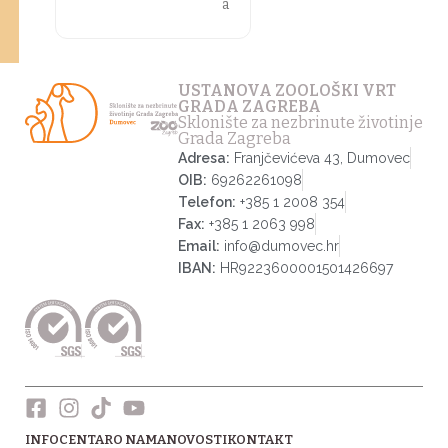
a
USTANOVA ZOOLOŠKI VRT
GRADA ZAGREBA
Sklonište za nezbrinute životinje
Grada Zagreba
Adresa:
Franjčevićeva 43, Dumovec
OIB:
69262261098
Telefon:
+385 1 2008 354
Fax:
+385 1 2063 998
Email:
info@dumovec.hr
IBAN:
HR9223600001501426697
INFOCENTAR
O NAMA
NOVOSTI
KONTAKT