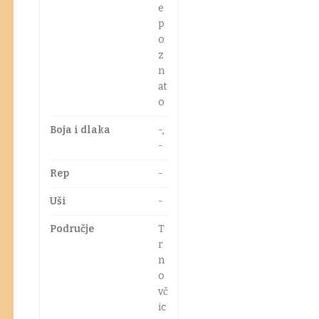
e
p
o
z
n
at
o
Boja i dlaka
-,
-
Rep
-
Uši
-
Područje
T
r
n
o
vč
ic