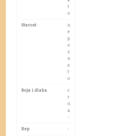
t
o
Starost
n
e
p
o
z
n
a
t
o
Boja i dlaka
c
r
n
a,
-
Rep
-