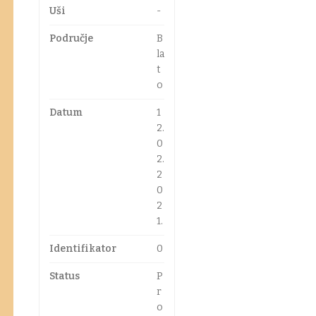
Uši
-
Područje
B
la
t
o
Datum
1
2.
0
2.
2
0
2
1.
Identifikator
0
Status
P
r
o