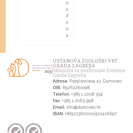
n
a
đ
e
n
a
USTANOVA ZOOLOŠKI VRT
GRADA ZAGREBA
Sklonište za nezbrinute životinje
Grada Zagreba
Adresa:
Franjčevićeva 43, Dumovec
OIB:
69262261098
Telefon:
+385 1 2008 354
Fax:
+385 1 2063 998
Email:
info@dumovec.hr
IBAN:
HR9223600001501426697