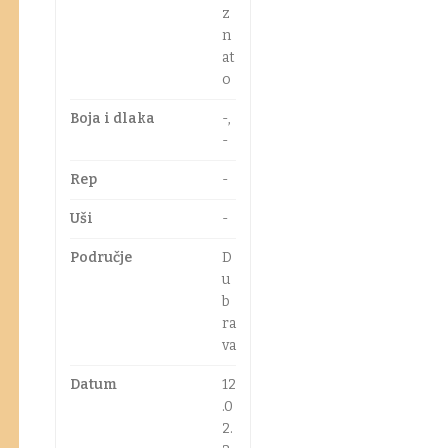
z
n
at
o
Boja i dlaka
-,
-
Rep
-
Uši
-
Područje
D
u
b
ra
va
Datum
12
.0
2.