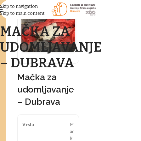
Skip to navigation
Skip to main content
MAČKA ZA
UDOMLJAVANJE
– DUBRAVA
Mačka za
udomljavanje
– Dubrava
Vrsta
M
ač
k