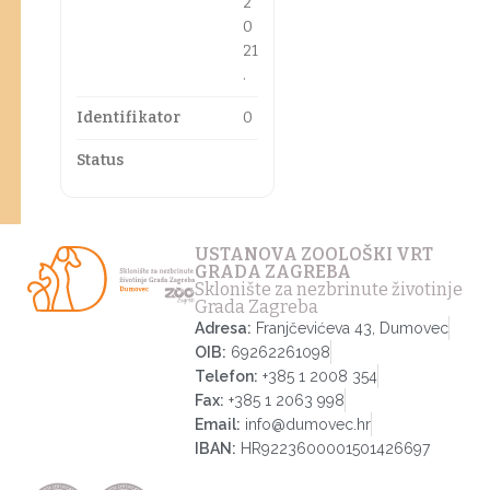
2
0
21
.
Identifikator
0
Status
USTANOVA ZOOLOŠKI VRT
GRADA ZAGREBA
Sklonište za nezbrinute životinje
Grada Zagreba
Adresa:
Franjčevićeva 43, Dumovec
OIB:
69262261098
Telefon:
+385 1 2008 354
Fax:
+385 1 2063 998
Email:
info@dumovec.hr
IBAN:
HR9223600001501426697