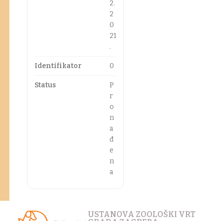
2.
2
0
21
.
Identifikator
0
Status
P
r
o
n
a
đ
e
n
a
USTANOVA ZOOLOŠKI VRT