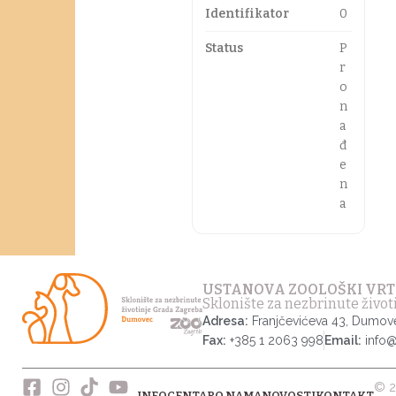
Identifikator
0
Status
P
r
o
n
a
đ
e
n
a
USTANOVA ZOOLOŠKI VRT
Sklonište za nezbrinute živo
Adresa:
Franjčevićeva 43, Dumov
Fax:
+385 1 2063 998
Email:
info
© 2
INFOCENTAR
O NAMA
NOVOSTI
KONTAKT