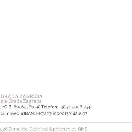
 GRADA ZAGREBA
tinje Grada Zagreba
ec
OIB:
69262261098
Telefon:
+385 1 2008 354
@dumovec.hr
IBAN:
HR9223600001501426697
026 Dumovec. Designed & powered by
QMS