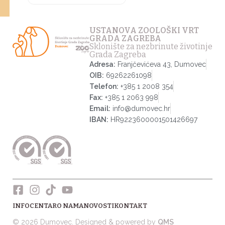
USTANOVA ZOOLOŠKI VRT
GRADA ZAGREBA
Sklonište za nezbrinute životinje
Grada Zagreba
Adresa:
Franjčevićeva 43, Dumovec
OIB:
69262261098
Telefon:
+385 1 2008 354
Fax:
+385 1 2063 998
Email:
info@dumovec.hr
IBAN:
HR9223600001501426697
INFOCENTAR
O NAMA
NOVOSTI
KONTAKT
© 2026 Dumovec. Designed & powered by
QMS