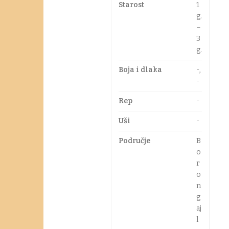
Starost
1
g.
–
3
g.
Boja i dlaka
-,
-
Rep
-
Uši
-
Područje
B
o
r
o
n
g
aj
l