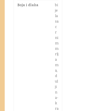
Boja i dlaka
bi
je
la
sa
c
r
ni
m
m
rlj
a
m
a,
d
ul
ji
n
a-
k
ra