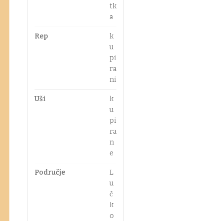
tk
a
Rep
k
u
pi
ra
ni
Uši
k
u
pi
ra
n
e
Područje
L
u
č
k
o