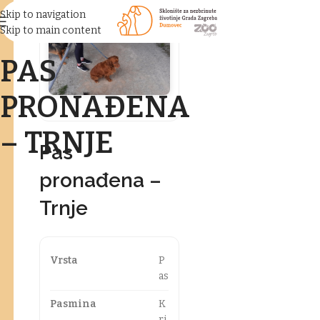
Skip to navigation
Skip to main content
PAS
PRONAĐENA
– TRNJE
Pas
pronađena –
Trnje
Vrsta
P
as
Pasmina
K
ri