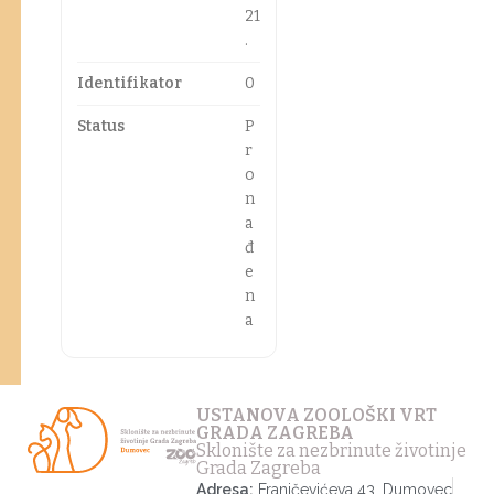
21
.
Identifikator
0
Status
P
r
o
n
a
đ
e
n
a
USTANOVA ZOOLOŠKI VRT
GRADA ZAGREBA
Sklonište za nezbrinute životinje
Grada Zagreba
Adresa:
Franjčevićeva 43, Dumovec