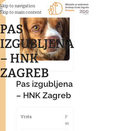
Skip to navigation
Skip to main content
PAS
IZGUBLJENA
– HNK
ZAGREB
Pas izgubljena
– HNK Zagreb
Vrsta
P
as