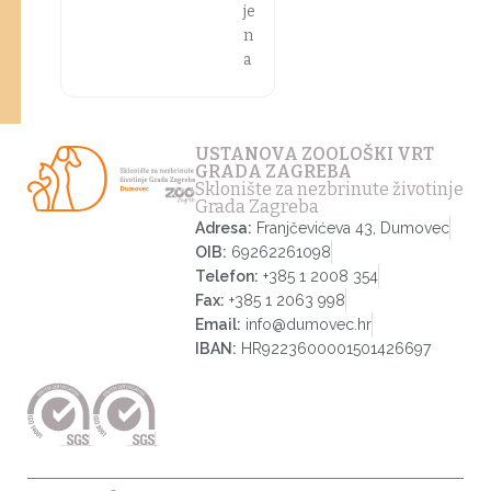
je
n
a
USTANOVA ZOOLOŠKI VRT
GRADA ZAGREBA
Sklonište za nezbrinute životinje
Grada Zagreba
Adresa:
Franjčevićeva 43, Dumovec
OIB:
69262261098
Telefon:
+385 1 2008 354
Fax:
+385 1 2063 998
Email:
info@dumovec.hr
IBAN:
HR9223600001501426697