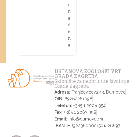
o
n
a
đ
e
n
a
USTANOVA ZOOLOŠKI VRT
GRADA ZAGREBA
Sklonište za nezbrinute životinje
Grada Zagreba
Adresa:
Franjčevićeva 43, Dumovec
OIB:
69262261098
Telefon:
+385 1 2008 354
Fax:
+385 1 2063 998
Email:
info@dumovec.hr
IBAN:
HR9223600001501426697