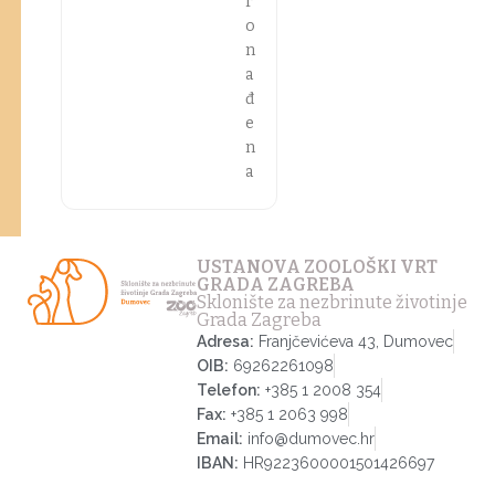
r
o
n
a
đ
e
n
a
USTANOVA ZOOLOŠKI VRT
GRADA ZAGREBA
Sklonište za nezbrinute životinje
Grada Zagreba
Adresa:
Franjčevićeva 43, Dumovec
OIB:
69262261098
Telefon:
+385 1 2008 354
Fax:
+385 1 2063 998
Email:
info@dumovec.hr
IBAN:
HR9223600001501426697