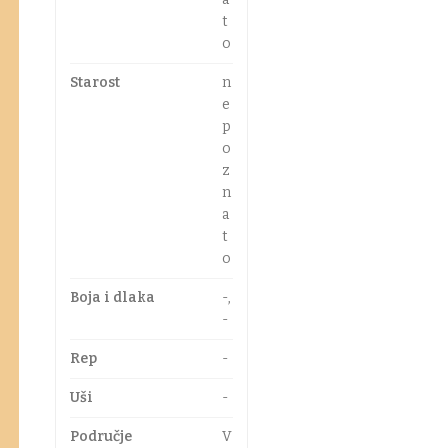
t
o
Starost
n
e
p
o
z
n
a
t
o
Boja i dlaka
-,
-
Rep
-
Uši
-
Područje
V