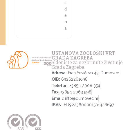
a
đ
e
n
a
USTANOVA ZOOLOŠKI VRT
GRADA ZAGREBA
Sklonište za nezbrinute životinje
Grada Zagreba
Adresa:
Franjčevićeva 43, Dumovec
OIB:
69262261098
Telefon:
+385 1 2008 354
Fax:
+385 1 2063 998
Email:
info@dumovec.hr
IBAN:
HR9223600001501426697