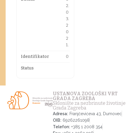
2.
0
3.
2
0
2
1.
Identifikator
0
Status
USTANOVA ZOOLOŠKI VRT
GRADA ZAGREBA
Sklonište za nezbrinute životinje
Grada Zagreba
Adresa:
Franjčevićeva 43, Dumovec
OIB:
69262261098
Telefon:
+385 1 2008 354