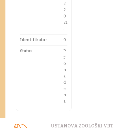
2.
2
0
21
.
Identifikator
0
Status
P
r
o
n
a
đ
e
n
a
USTANOVA ZOOLOŠKI VRT