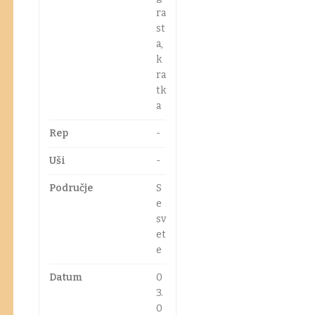
ra
st
a,
k
ra
tk
a
Rep
-
Uši
-
Područje
S
e
sv
et
e
Datum
0
3.
0