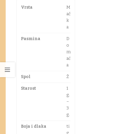
Vrsta
M
ač
k
a
Pasmina
D
o
m
ać
a
Spol
Ž
Starost
1
g.
–
3
g.
Boja i dlaka
ti
g