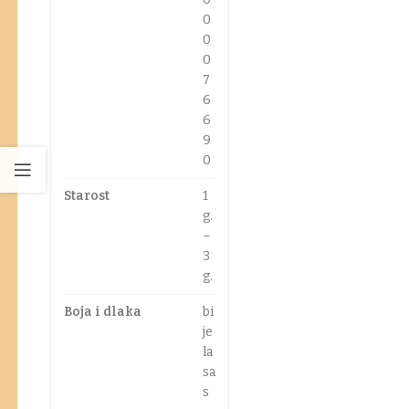
0
0
0
7
6
6
9
0
Starost
1
g.
–
3
g.
Boja i dlaka
bi
je
la
sa
s