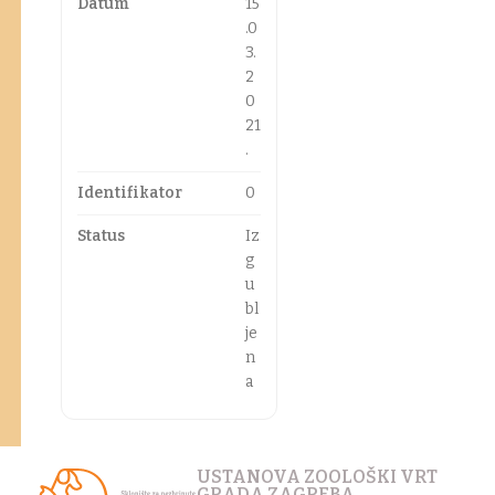
Datum
15
.0
3.
2
0
21
.
Identifikator
0
Status
Iz
g
u
bl
je
n
a
USTANOVA ZOOLOŠKI VRT
GRADA ZAGREBA