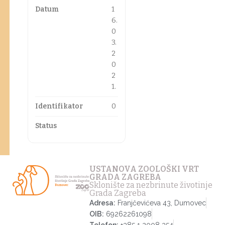
Datum
1
6.
0
3.
2
0
2
1.
Identifikator
0
Status
USTANOVA ZOOLOŠKI VRT
GRADA ZAGREBA
Sklonište za nezbrinute životinje
Grada Zagreba
Adresa:
Franjčevićeva 43, Dumovec
OIB:
69262261098
Telefon:
+385 1 2008 354