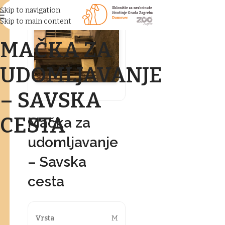
Skip to navigation
Skip to main content
MAČKA ZA
UDOMLJAVANJE
– SAVSKA
CESTA
Mačka za
udomljavanje
– Savska
cesta
Vrsta
M