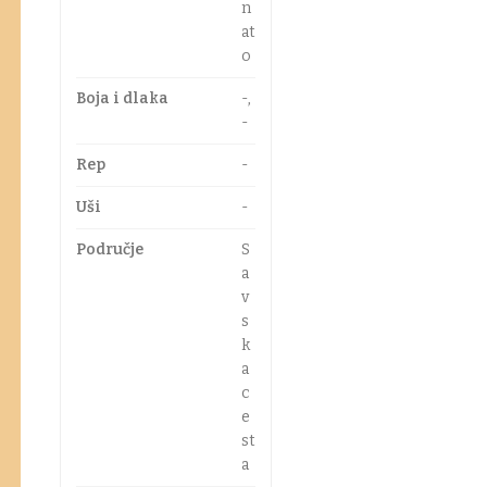
n
at
o
Boja i dlaka
-,
-
Rep
-
Uši
-
Područje
S
a
v
s
k
a
c
e
st
a