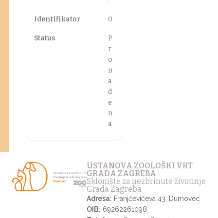
.
Identifikator
0
Status
P
r
o
n
a
đ
e
n
a
USTANOVA ZOOLOŠKI VRT
GRADA ZAGREBA
Sklonište za nezbrinute životinje
Grada Zagreba
Adresa:
Franjčevićeva 43, Dumovec
OIB:
69262261098