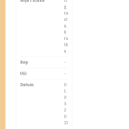
Boja i dlaka
ti
g
ra
st
a,
k
ra
tk
a
Rep
-
Uši
-
Datum
0
1.
0
3.
2
0
21