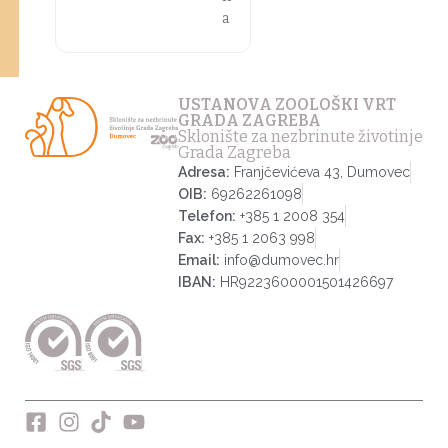
a
USTANOVA ZOOLOŠKI VRT
GRADA ZAGREBA
Sklonište za nezbrinute životinje
Grada Zagreba
Adresa:
Franjčevićeva 43, Dumovec
OIB:
69262261098
Telefon:
+385 1 2008 354
Fax:
+385 1 2063 998
Email:
info@dumovec.hr
IBAN:
HR9223600001501426697