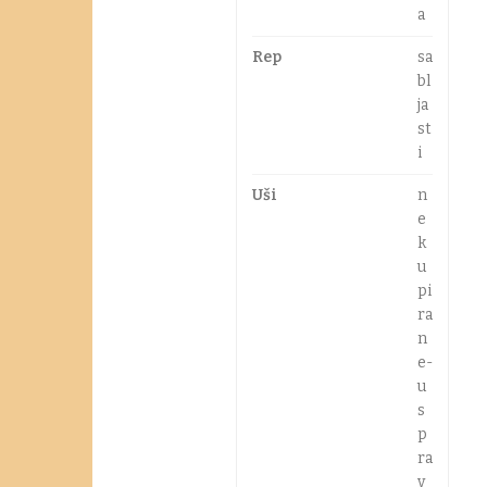
a
Rep
sa
bl
ja
st
i
Uši
n
e
k
u
pi
ra
n
e-
u
s
p
ra
v