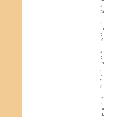
s
m
e
đi
m
p
al
e
ž
o
m
,
d
ul
ji
n
a-
k
ra
tk