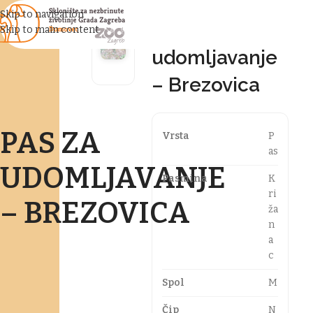
Skip to navigation
Pas za
Skip to main content
udomljavanje
– Brezovica
PAS ZA
Vrsta
P
as
UDOMLJAVANJE
Pasmina
K
ri
– BREZOVICA
ža
n
a
c
Spol
M
Čip
N