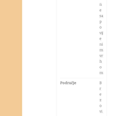
n
e
sa
p
o
vij
e
ni
m
vr
h
o
m
Područje
B
r
e
z
o
vi