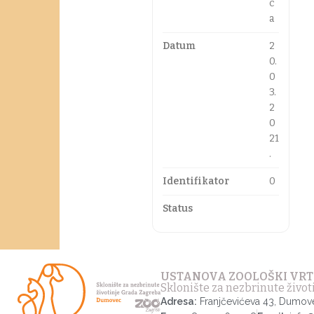
c
a
Datum
2
0.
0
3.
2
0
21
.
Identifikator
0
Status
USTANOVA ZOOLOŠKI VRT
Sklonište za nezbrinute živo
Adresa:
Franjčevićeva 43, Dumov