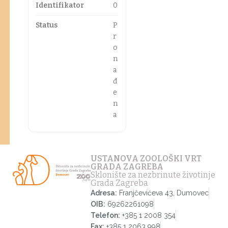
Identifikator
0
Status
P
r
o
n
a
đ
e
n
a
USTANOVA ZOOLOŠKI VRT
GRADA ZAGREBA
Sklonište za nezbrinute životinje
Grada Zagreba
Adresa:
Franjčevićeva 43, Dumovec
OIB:
69262261098
Telefon:
+385 1 2008 354
Fax:
+385 1 2063 998