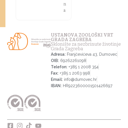
n
a
USTANOVA ZOOLOŠKI VRT
GRADA ZAGREBA
Sklonište za nezbrinute životinje
Grada Zagreba
Adresa:
Franjčevićeva 43, Dumovec
OIB:
69262261098
Telefon:
+385 1 2008 354
Fax:
+385 1 2063 998
Email:
info@dumovec.hr
IBAN:
HR9223600001501426697