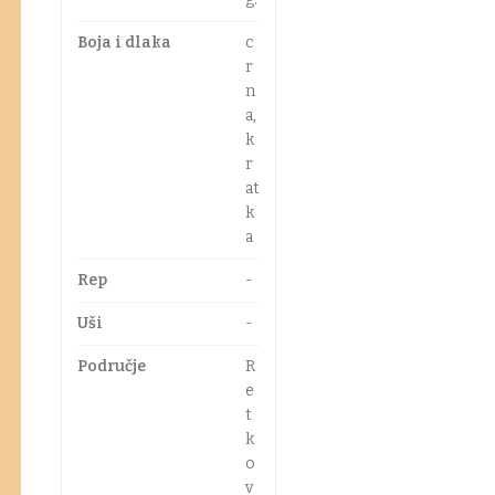
Boja i dlaka
c
r
n
a,
k
r
at
k
a
Rep
-
Uši
-
Područje
R
e
t
k
o
v