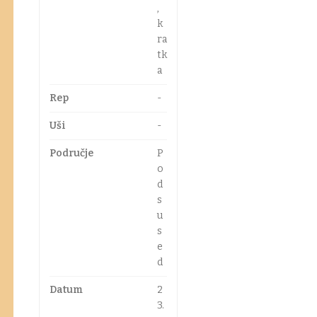
,
k
ra
tk
a
Rep
-
Uši
-
Područje
P
o
d
s
u
s
e
d
Datum
2
3.