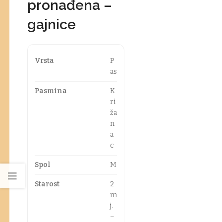
pronađena –
gajnice
Vrsta
P
as
Pasmina
K
ri
ža
n
a
c
Spol
M
Starost
2
m
j.
–