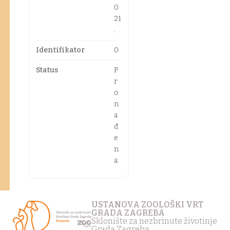
0
21
.
Identifikator
0
Status
P
r
o
n
a
đ
e
n
a
USTANOVA ZOOLOŠKI VRT
GRADA ZAGREBA
Sklonište za nezbrinute životinje
Grada Zagreba