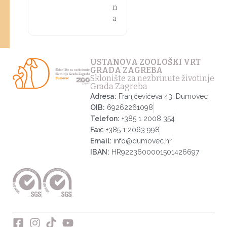
n
a
USTANOVA ZOOLOŠKI VRT
GRADA ZAGREBA
Sklonište za nezbrinute životinje
Grada Zagreba
Adresa:
Franjčevićeva 43, Dumovec
OIB:
69262261098
Telefon:
+385 1 2008 354
Fax:
+385 1 2063 998
Email:
info@dumovec.hr
IBAN:
HR9223600001501426697