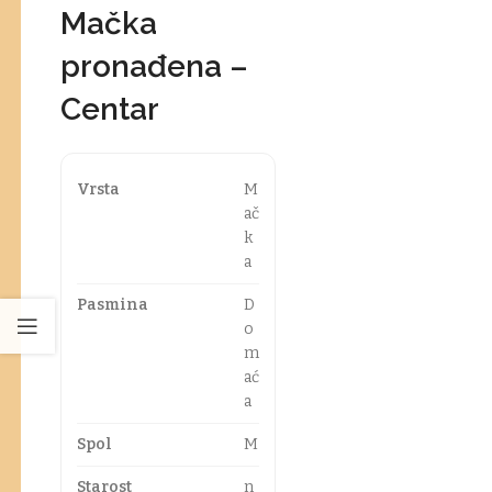
Mačka
pronađena –
Centar
Vrsta
M
ač
k
a
Pasmina
D
o
m
ać
a
Spol
M
Starost
n