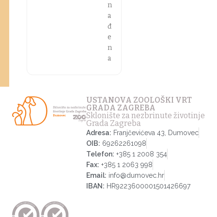
n
a
đ
e
n
a
USTANOVA ZOOLOŠKI VRT
GRADA ZAGREBA
Sklonište za nezbrinute životinje
Grada Zagreba
Adresa:
Franjčevićeva 43, Dumovec
OIB:
69262261098
Telefon:
+385 1 2008 354
Fax:
+385 1 2063 998
Email:
info@dumovec.hr
IBAN:
HR9223600001501426697