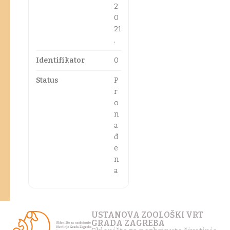
2
0
21
.
Identifikator
0
Status
P
r
o
n
a
đ
e
n
a
USTANOVA ZOOLOŠKI VRT
GRADA ZAGREBA