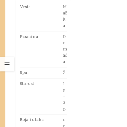
Vrsta
M
ač
k
a
Pasmina
D
o
m
ać
a
Spol
Ž
Starost
1
g.
–
3
g.
Boja i dlaka
c
r